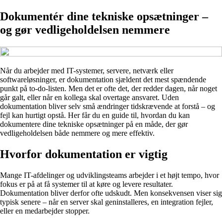
Dokumentér dine tekniske opsætninger –
og gør vedligeholdelsen nemmere
Når du arbejder med IT-systemer, servere, netværk eller
softwareløsninger, er dokumentation sjældent det mest spændende
punkt på to-do-listen. Men det er ofte det, der redder dagen, når noget
går galt, eller når en kollega skal overtage ansvaret. Uden
dokumentation bliver selv små ændringer tidskrævende at forstå – og
fejl kan hurtigt opstå. Her får du en guide til, hvordan du kan
dokumentere dine tekniske opsætninger på en måde, der gør
vedligeholdelsen både nemmere og mere effektiv.
Hvorfor dokumentation er vigtig
Mange IT-afdelinger og udviklingsteams arbejder i et højt tempo, hvor
fokus er på at få systemer til at køre og levere resultater.
Dokumentation bliver derfor ofte udskudt. Men konsekvensen viser sig
typisk senere – når en server skal geninstalleres, en integration fejler,
eller en medarbejder stopper.