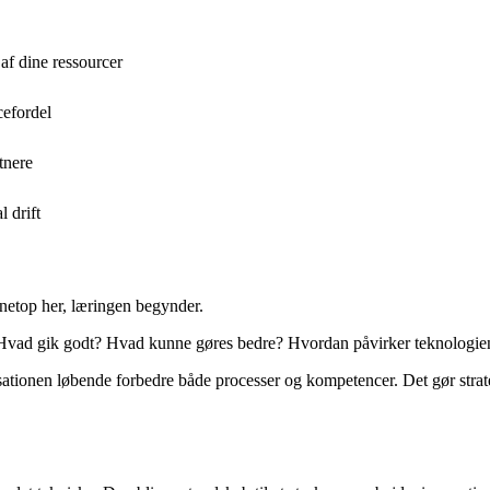
af dine ressourcer
cefordel
tnere
l drift
 netop her, læringen begynder.
ere: Hvad gik godt? Hvad kunne gøres bedre? Hvordan påvirker teknologi
isationen løbende forbedre både processer og kompetencer. Det gør strate