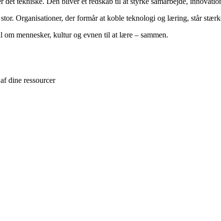
r det tekniske. Den bliver et redskab til at styrke samarbejde, innovat
or. Organisationer, der formår at koble teknologi og læring, står stær
ål om mennesker, kultur og evnen til at lære – sammen.
af dine ressourcer