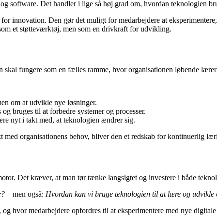
 og software. Det handler i lige så høj grad om, hvordan teknologien b
 for innovation. Den gør det muligt for medarbejdere at eksperimentere,
som et støtteværktøj, men som en drivkraft for udvikling.
 skal fungere som en fælles ramme, hvor organisationen løbende lærer a
men om at udvikle nye løsninger.
 og bruges til at forbedre systemer og processer.
ære nyt i takt med, at teknologien ændrer sig.
kt med organisationens behov, bliver den et redskab for kontinuerlig lær
gsmotor. Det kræver, at man tør tænke langsigtet og investere i både tekn
e?
– men også:
Hvordan kan vi bruge teknologien til at lære og udvikle
 og hvor medarbejdere opfordres til at eksperimentere med nye digitale v