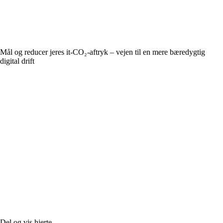
Mål og reducer jeres it-CO₂-aftryk – vejen til en mere bæredygtig
digital drift
Del og vis hjerte