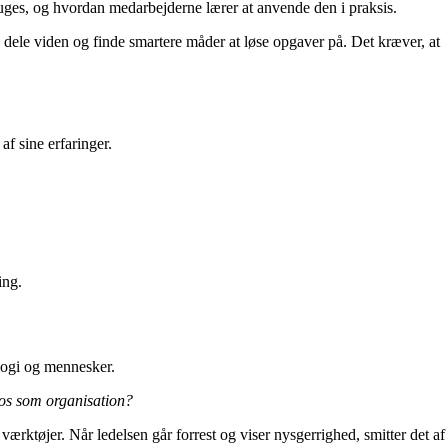
ruges, og hvordan medarbejderne lærer at anvende den i praksis.
 dele viden og finde smartere måder at løse opgaver på. Det kræver, at
f sine erfaringer.
ing.
ologi og mennesker.
 os som organisation?
ærktøjer. Når ledelsen går forrest og viser nysgerrighed, smitter det af