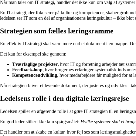
Når man taler om IT-strategi, handler det ikke kun om valg af systemer
En IT-strategi, der fokuserer på kultur og kompetencer, skaber grobund
ledelsen ser IT som en del af organisationens læringskultur – ikke blot 
Strategien som fælles læringsramme
En effektiv IT-strategi skal være mere end et dokument i en mappe. Den
Det kan for eksempel ske gennem:
Tværfaglige projekter
, hvor IT og forretning arbejder tæt sam
Feedback-loop
, hvor brugernes erfaringer systematisk indsamles
Kompetenceudvikling
, hvor medarbejdere får mulighed for at l
Når strategien bliver et levende dokument, der justeres og udvikles i ta
Ledelsens rolle i den digitale læringsrejse
Ledelsen spiller en afgørende rolle i at gøre IT-strategien til en lærin
En god leder stiller ikke kun spørgsmålet:
Hvilke systemer skal vi brug
Det handler om at skabe en kultur, hvor fejl ses som læringsmuligheder,