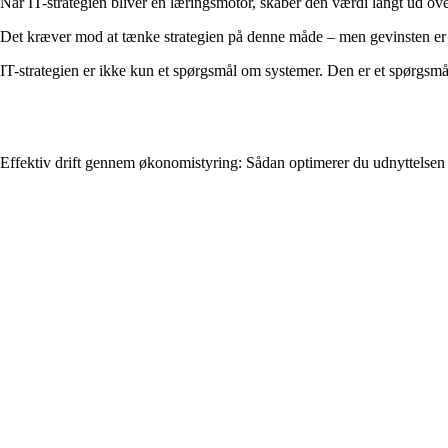
Når IT-strategien bliver en læringsmotor, skaber den værdi langt ud ove
Det kræver mod at tænke strategien på denne måde – men gevinsten er st
IT-strategien er ikke kun et spørgsmål om systemer. Den er et spørgsm
Effektiv drift gennem økonomistyring: Sådan optimerer du udnyttelsen 